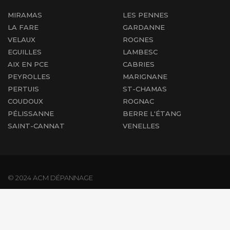
MIRAMAS
LES PENNES
LA FARE
GARDANNE
VELAUX
ROGNES
EGUILLES
LAMBESC
AIX EN PCE
CABRIES
PEYROLLES
MARIGNANE
PERTUIS
ST-CHAMAS
COUDOUX
ROGNAC
PÉLISSANNE
BERRE L'ÉTANG
SAINT-CANNAT
VENELLES
© 2024 ACM DÉPANNAGE
Mentions légales
|
Plan du site
Agence web :
SOS Informatique