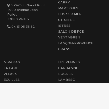
CARRY
5 ZAC du Grand Pont
MARTIGUES
1900 Avenue Jean
FOS SUR MER
Pallet
13880 Velaux
ST MITRE
ISTRES
04 13 05 35 32
SALON DE PCE
VENTABREN
LANÇON-PROVENCE
GRANS
MIRAMAS
LES PENNES
LA FARE
GARDANNE
VELAUX
ROGNES
EGUILLES
LAMBESC
AIX EN PCE
CABRIES
PEYROLLES
MARIGNANE
PERTUIS
ST-CHAMAS
COUDOUX
ROGNAC
PÉLISSANNE
BERRE L'ÉTANG