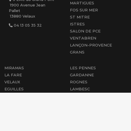
MARTIGUES
1900 Avenue Jean
FOS SUR MER
Pallet
13880 Velaux
ST MITRE
ISTRES
04 13 05 35 32
SALON DE PCE
VENTABREN
LANÇON-PROVENCE
GRANS
MIRAMAS
LES PENNES
LA FARE
GARDANNE
VELAUX
ROGNES
EGUILLES
LAMBESC
AIX EN PCE
CABRIES
PEYROLLES
MARIGNANE
PERTUIS
ST-CHAMAS
COUDOUX
ROGNAC
PÉLISSANNE
BERRE L'ÉTANG
SAINT-CANNAT
VENELLES