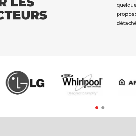
R LES
quelque
CTEURS
proposo
détaché