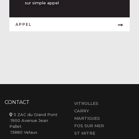
sur simple appel
APPEL
CONTACT
VITROLLES
CARRY
5 ZAC du Grand Pont
MARTIGUES
1900 Avenue Jean
FOS SUR MER
Pallet
13880 Velaux
ST MITRE