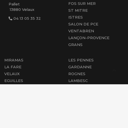
FOS SUR MER
Pallet
13880 Velaux
ST MITRE
ISTRES
04 13 05 35 32
SALON DE PCE
VENTABREN
LANÇON-PROVENCE
GRANS
MIRAMAS
LES PENNES
LA FARE
GARDANNE
VELAUX
ROGNES
EGUILLES
LAMBESC
AIX EN PCE
CABRIES
PEYROLLES
MARIGNANE
PERTUIS
ST-CHAMAS
COUDOUX
ROGNAC
PÉLISSANNE
BERRE L'ÉTANG
SAINT-CANNAT
VENELLES