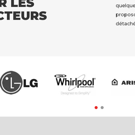
R LES
quelque
CTEURS
proposo
détaché