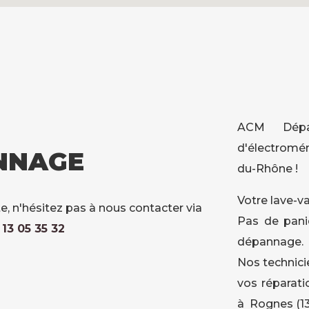
ACM Dépan
d'électromé
NNAGE
du-Rhône !
Votre lave-va
e, n'hésitez pas à nous contacter via
Pas de pani
13 05 35 32
dépannage.
Nos technici
vos réparati
à Rognes (1