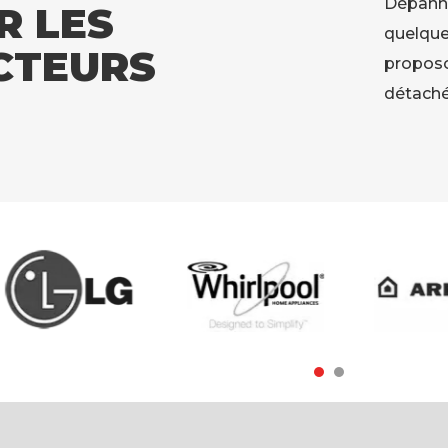
Dépann
R LES
quelque
CTEURS
proposo
détaché