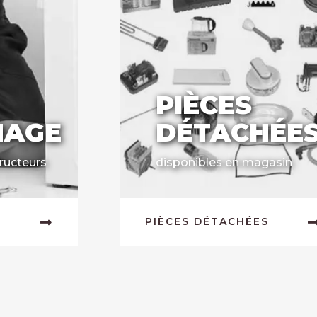
PIÈCES
NAGE
DÉTACHÉE
ructeurs
disponibles en magasin
PIÈCES DÉTACHÉES